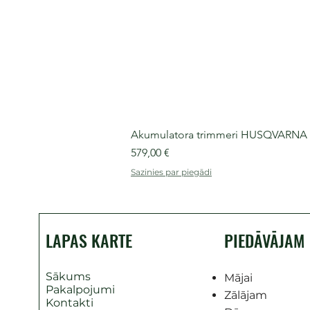
Akumulatora trimmeri HUSQVARNA 525
Cena
579,00 €
Sazinies par piegādi
LAPAS KARTE
PIEDĀVĀJAM
Sākums
Mājai
Pakalpojumi
Zālājam
Kontakti