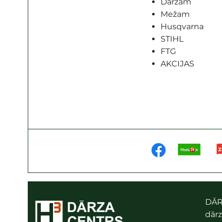
Dārzam
Mežam
Husqvarna
STIHL
FTG
AKCIJAS
DĀR
dārz