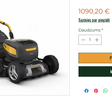
1090,20 €
Sazinies par piegādi
Daudzums
*
P
I