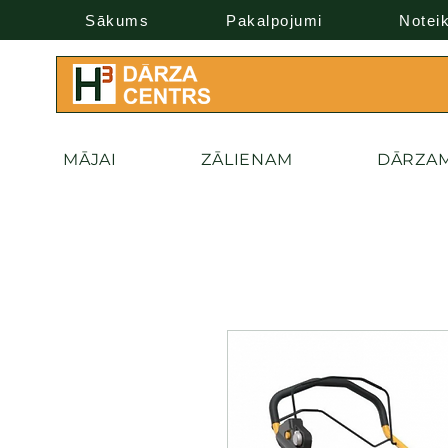
Sākums
Pakalpojumi
Notei
MĀJAI
ZĀLIENAM
DĀRZA