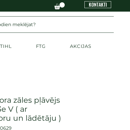
KONTAKTI
odien meklējat?
TIHL
FTG
AKCIJAS
ra zāles pļāvējs
e V ( ar
ru un lādētāju )
60629