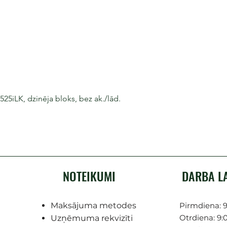
iLK, dzinēja bloks, bez ak./lād.
NOTEIKUMI
DARBA L
Maksājuma metodes
Pirmdiena: 9
Otrdiena: 9:0
Uzņēmuma rekvizīti