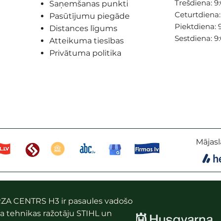
Trešdiena: 9:
Saņemšanas punkti
Ceturtdiena: 
Pasūtījumu piegāde
Piektdiena: 9
Distances līgums
Sestdiena: 9
Atteikuma tiesības
Privātuma politika
Mājasl
ZA CENTRS H3 ir pasaules vadošo
a tehnikas ražotāju STIHL un