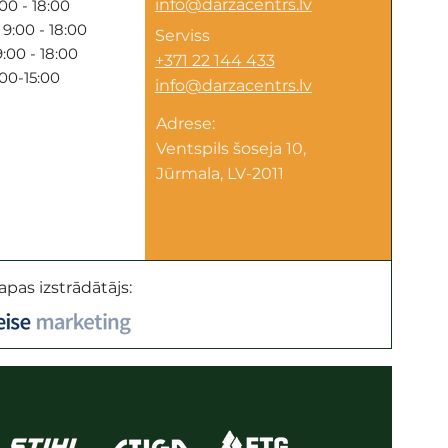
info@darzacentrs.lv
00 - 18:00
9:00 - 18:00
Serviss
:00 - 18:00
+371 22 144 433
:00-15:00
info@darzacentrs.lv
Adrese:
Ventspils šoseja 10,
Jūrmala, LV-2011
apas izstrādātājs: