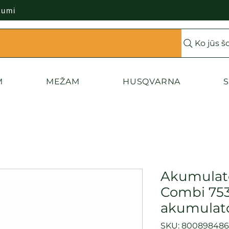
kumi
Ko jūs š
M
MEŽAM
HUSQVARNA
S
Akumulato
Combi 753
akumulato
SKU: 80089848