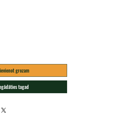
Cena
ievienot grozam
egādāties tagad