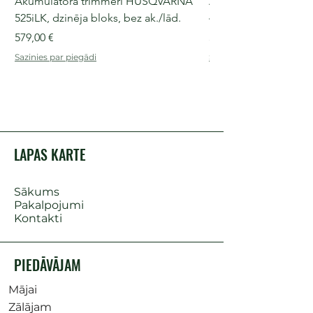
Akumulatora trimmeri HUSQVARNA
Akumulatora motorz
525iLK, dzinēja bloks, bez ak./lād.
435i, 36 V, 30-40 cm s
Cena
Cena
579,00 €
509,00 €
Sazinies par piegādi
Sazinies par piegādi
LAPAS KARTE
Sākums
Pakalpojumi
Kontakti
PIEDĀVĀJAM
Mājai
Zālājam