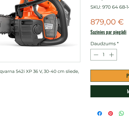
SKU: 970 64 68‑1
C
879,00 €
Sazinies par piegādi
Daudzums
*
arna 542i XP 36 V, 30-40 cm sliede, 
P
I