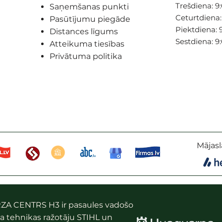
Trešdiena: 9:
Saņemšanas punkti
Ceturtdiena: 
Pasūtījumu piegāde
Piektdiena: 9
Distances līgums
Sestdiena: 9
Atteikuma tiesības
Privātuma politika
Mājasl
ZA CENTRS H3 ir pasaules vadošo
a tehnikas ražotāju STIHL un