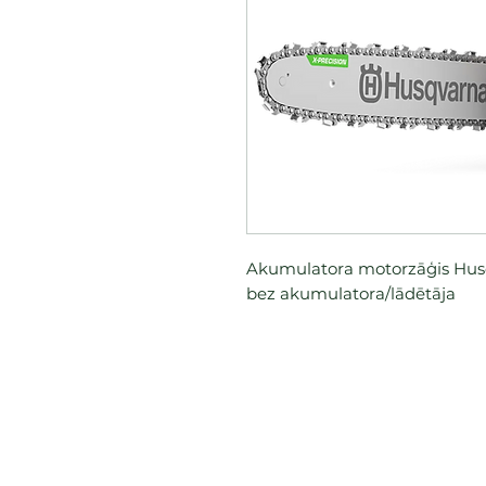
Akumulatora motorzāģis Husqv
bez akumulatora/lādētāja