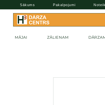
Sākums
Pakalpojumi
Notei
MĀJAI
ZĀLIENAM
DĀRZA