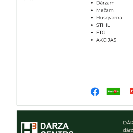
Dārzam
Mežam
Husqvarna
STIHL
FTG
AKCIJAS
DĀR
dārz