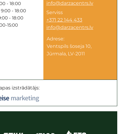
info@darzacentrs.lv
00 - 18:00
9:00 - 18:00
Serviss
:00 - 18:00
+371 22 144 433
:00-15:00
info@darzacentrs.lv
Adrese:
Ventspils šoseja 10,
Jūrmala, LV-2011
apas izstrādātājs: