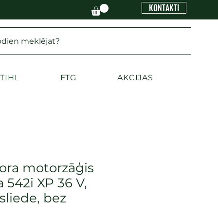
KONTAKTI
odien meklējat?
TIHL
FTG
AKCIJAS
ra motorzāģis
 542i XP 36 V,
sliede, bez