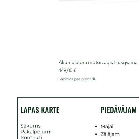
Akumulatora motorzāģis Husqvarna 435
Cena
449,00 €
Sazinies par piegādi
LAPAS KARTE
PIEDĀVĀJAM
Sākums
Mājai
Pakalpojumi
Zālājam
Kontakti