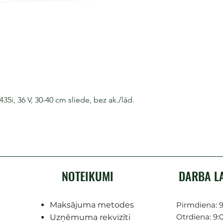
i, 36 V, 30-40 cm sliede, bez ak./lād.
NOTEIKUMI
DARBA L
Maksājuma metodes
Pirmdiena: 9
Otrdiena: 9:0
Uzņēmuma rekvizīti