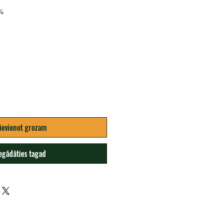
4
ena
ievienot grozam
egādāties tagad