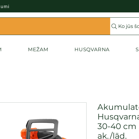
kumi
Ko jūs š
M
MEŽAM
HUSQVARNA
S
Akumulato
Husqvarna
30-40 cm 
ak./lād.