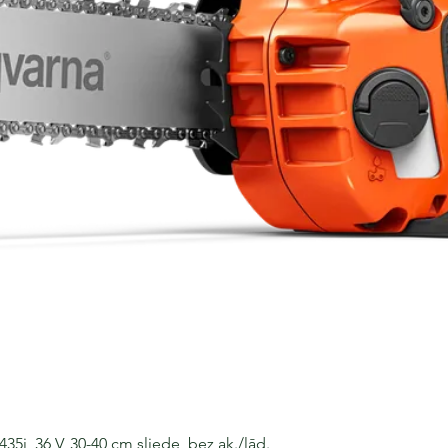
i, 36 V, 30-40 cm sliede, bez ak./lād.