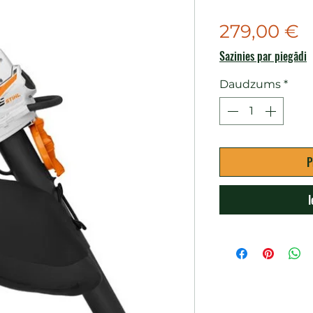
C
279,00 €
Sazinies par piegādi
Daudzums
*
P
I