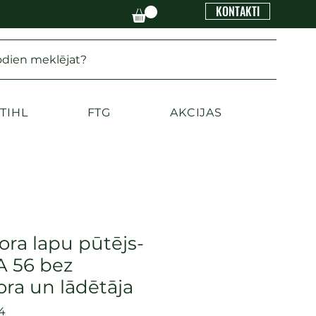
KONTAKTI
odien meklējat?
TIHL
FTG
AKCIJAS
ra lapu pūtējs-
A 56 bez
ra un lādētāja
4