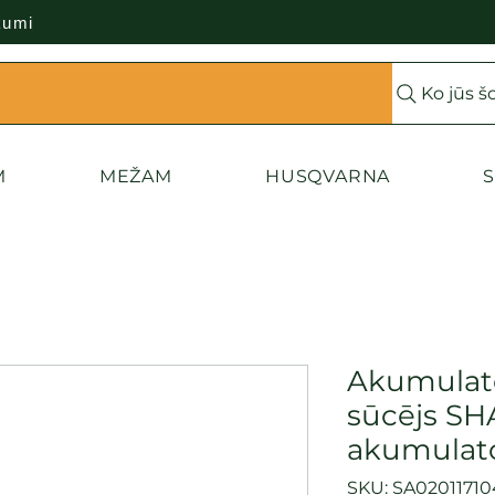
kumi
Ko jūs š
M
MEŽAM
HUSQVARNA
S
Akumulato
sūcējs SH
akumulato
SKU: SA02011710