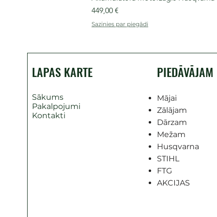
Cena
449,00 €
Sazinies par piegādi
LAPAS KARTE
PIEDĀVĀJAM
Sākums
Mājai
Pakalpojumi
Zālājam
Kontakti
Dārzam
Mežam
Husqvarna
STIHL
FTG
AKCIJAS