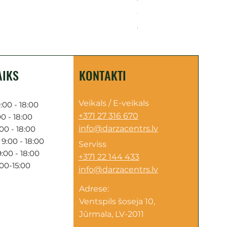
Cena
249,00 €
Sazinies par piegādi
AIKS
KONTAKTI
Veikals / E-veikals
:00 - 18:00
+371 27 316 670
0 - 18:00
info@darzacentrs.lv
00 - 18:00
9:00 - 18:00
Serviss
:00 - 18:00
+371 22 144 433
:00-15:00
info@darzacentrs.lv
Adrese:
Ventspils šoseja 10,
Jūrmala, LV-2011