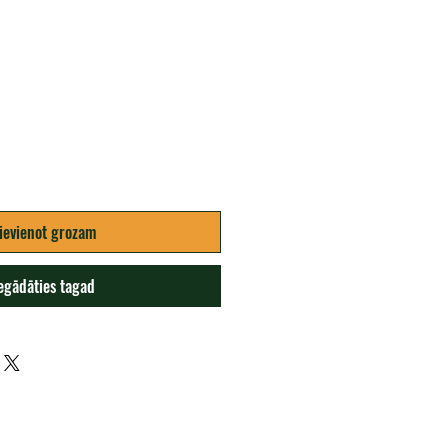
ena
ievienot grozam
egādāties tagad