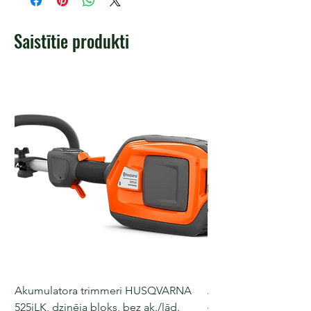
Saistītie produkti
Akumulatora trimmeri HUSQVARNA
Akumulatora motorz
525iLK, dzinēja bloks, bez ak./lād.
435i, 36 V, 30-40 cm s