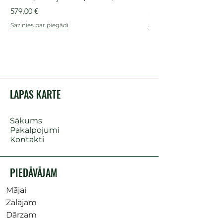
Cena
Cena
579,00 €
509,00 €
Sazinies par piegādi
Sazinies par piegādi
LAPAS KARTE
Sākums
Pakalpojumi
Kontakti
PIEDĀVĀJAM
Mājai
Zālājam
Dārzam