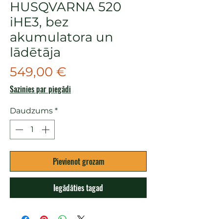
HUSQVARNA 520
iHE3, bez
akumulatora un
lādētāja
Cena
549,00 €
Sazinies par piegādi
Daudzums
*
Pievienot grozam
Iegādāties tagad