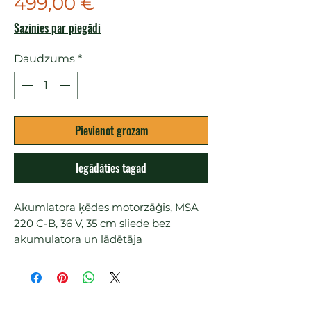
Cena
499,00 €
Sazinies par piegādi
Daudzums
*
Pievienot grozam
Iegādāties tagad
Akumlatora ķēdes motorzāģis, MSA 
220 C-B, 36 V, 35 cm sliede bez 
akumulatora un lādētāja