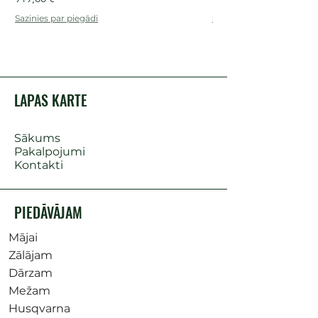
Sazinies par piegādi
Sazinies par piegādi
LAPAS KARTE
Sākums
Pakalpojumi
Kontakti
PIEDĀVĀJAM
Mājai
Zālājam
Dārzam
Mežam
Husqvarna