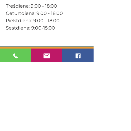
Trešdiena: 9:00 - 18:00
Ceturtdiena: 9:00 - 18:00
Piektdiena: 9:00 - 18:00
Sestdiena: 9:00-15:00
KONTAKTI
Veikals / E-veikals
+371 27 316 670
info@darzacentrs.lv
Serviss
+371 22 144 433
info@darzacentrs.lv
Adrese:
Ventspils šoseja 10, Jūrmala, LV-