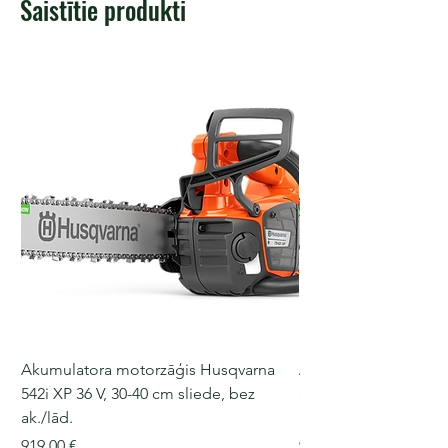
Saistītie produkti
Akumulatora motorzāģis Husqvarna
Akumulatora motorz
542i XP 36 V, 30-40 cm sliede, bez
540i XP, 36 V, 30-40 c
ak./lād.
ak./lād.
Cena
Cena
919,00 €
909,00 €