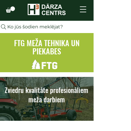
Ko jūs šodien meklējat?
FTG MEŽA TEHNIKA UN
PIEKABES
Zviedru kvalitāte profesionāliem
meža darbiem