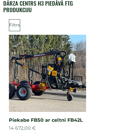
DĀRZA CENTRS H3 PIEDĀVĀ FTG
PRODUKCIJU
Filtrs
Piekabe FB50 ar celtni FB42L
Cena
14 672,00 €