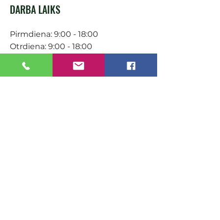
DARBA LAIKS
Pirmdiena: 9:00 - 18:00
Otrdiena: 9:00 - 18:00
Trešdiena: 9:00 - 18:00
Ceturtdiena: 9:00 - 18:00
Piektdiena: 9:00 - 18:00
Sestdiena: 9:00-15:00
KONTAKTI
Veikals / E-veikals
+371 27 316 670
info@darzacentrs.lv
Serviss