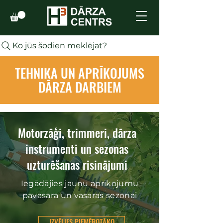
Ko jūs šodien meklējat?
TEHNIKA UN APRĪKOJUMS
DĀRZA DARBIEM
Motorzāģi, trimmeri, dārza
instrumenti un sezonas
uzturēšanas risinājumi
Iegādājies jaunu aprīkojumu
pavasara un vasaras sezonai
IZVĒLIES PIEMĒROTĀKO