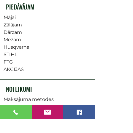
PIEDĀVĀJAM
Mājai
Zālājam
Dārzam
Mežam
Husqvarna
STIHL
FTG
AKCIJAS
NOTEIKUMI
Maksājuma metodes
Uzņēmuma rekvizīti
Saņemšanas punkti
Pasūtījumu piegāde
Distances līgums