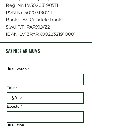
Reģ. Nr. LV50203190711
PVN Nr.
50203190711
Banka: AS Citadele banka
S.W.I.F.T.: PARXLV22
IBAN: LV13PARX0022321910001
SAZINIES AR MUMS
Jūsu vārds
*
Tel.nr
Epasts
*
Jūsu ziņa