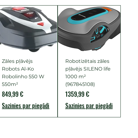
Zāles pļāvējs
Robotizētais zāles
Robots Al-Ko
pļāvējs SILENO life
Robolinho 550 W
1000 m²
550m²
(967845108)
Cena
Cena
849,99 €
1359,99 €
Sazinies par piegādi
Sazinies par piegādi