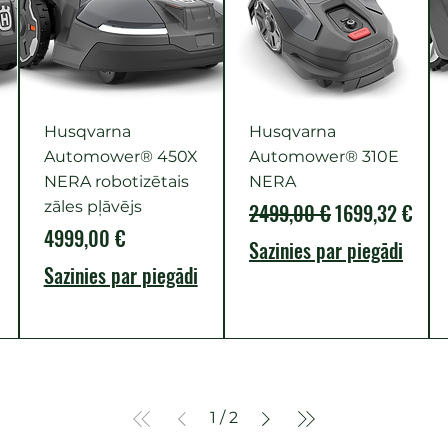
Husqvarna
Husqvarna
Automower® 450X
Automower® 310E
NERA robotizētais
NERA
zāles pļāvējs
Parastā cena
Izpārdošanas 
2499,00 €
1699,32 €
Cena
4999,00 €
Sazinies par piegādi
Sazinies par piegādi
1
/
2