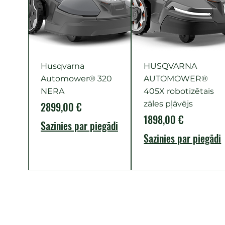
Husqvarna
HUSQVARNA
Automower® 320
AUTOMOWER®
NERA
405X robotizētais
Cena
zāles pļāvējs
2899,00 €
Cena
1898,00 €
Sazinies par piegādi
Sazinies par piegādi