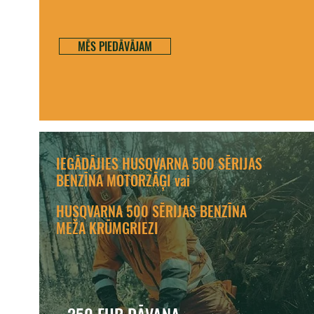
MĒS PIEDĀVĀJAM
IEGĀDĀJIES HUSQVARNA 500 SĒRIJAS
BENZĪNA MOTORZĀĢI vai
HUSQVARNA 500 SĒRIJAS BENZĪNA
MEŽA KRŪMGRIEZI