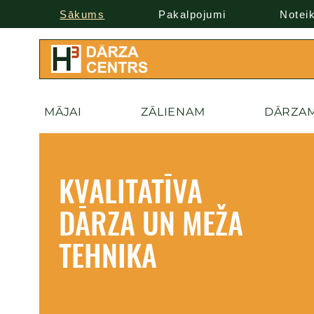
Sākums
Pakalpojumi
Notei
MĀJAI
ZĀLIENAM
DĀRZA
KVALITATĪVA
DĀRZA UN MEŽA
TEHNIKA