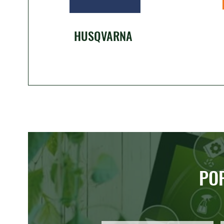
HUSQVARNA
PO