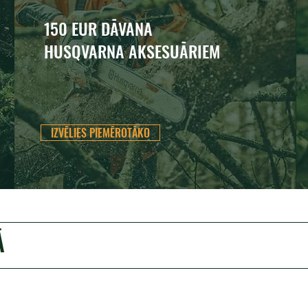
150 EUR DĀVANA
HUSQVARNA AKSESUĀRIEM
IZVĒLIES PIEMĒROTĀKO
Ā