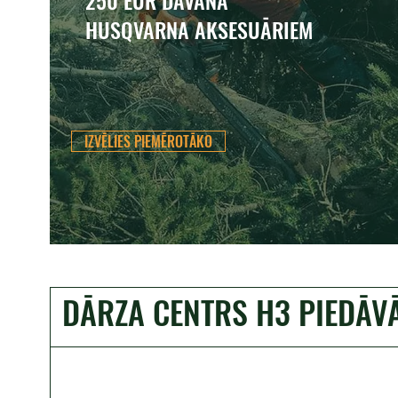
250 EUR DĀVANA
HUSQVARNA AKSESUĀRIEM
IZVĒLIES PIEMĒROTĀKO
DĀRZA CENTRS H3 PIEDĀV