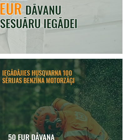
 EUR
DĀVANU
SESUĀRU IEGĀDEI
IEGĀDĀJIES HUSQVARNA 100
SĒRIJAS BENZĪNA MOTORZĀĢI
50 EUR DĀVANA