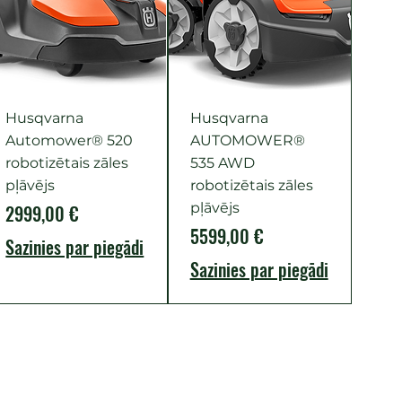
Husqvarna
Husqvarna
Automower® 520
AUTOMOWER®
robotizētais zāles
535 AWD
cena
pļāvējs
robotizētais zāles
Cena
pļāvējs
2999,00 €
Cena
5599,00 €
Sazinies par piegādi
Sazinies par piegādi