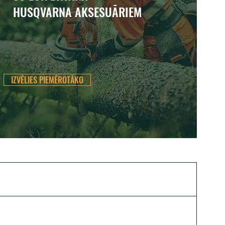
HUSQVARNA AKSESUĀRIEM
IZVĒLIES PIEMĒROTĀKO