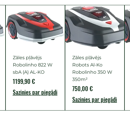
Zāles pļāvējs
Zāles pļāvējs
Robolinho 822 W
Robots Al-Ko
sbA (A) AL-KO
Robolinho 350 W
Cena
350m²
1199,90 €
Cena
750,00 €
Sazinies par piegādi
Sazinies par piegādi