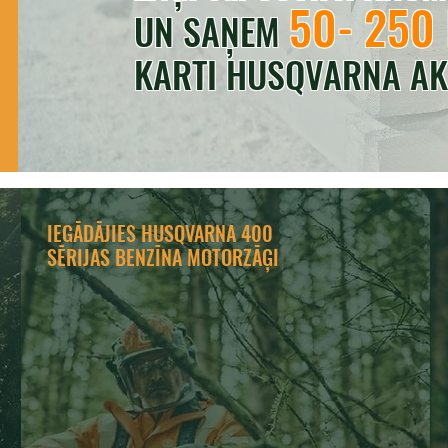
50- 250
UN SAŅEM
KARTI HUSQVARNA AK
IEGĀDĀJIES HUSQVARNA 400
SĒRIJAS BENZĪNA MOTORZĀĢI