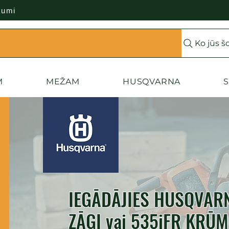
kumi
Ko jūs š
M
MEŽAM
HUSQVARNA
S
IEGĀDĀJIES HUSQVA
ZĀĢI vai 535iFR KRŪM