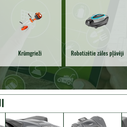
Krūmgrieži
Robotizētie zāles pļāvēji
I