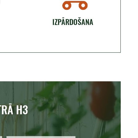
IZPĀRDOŠANA
TRĀ H3