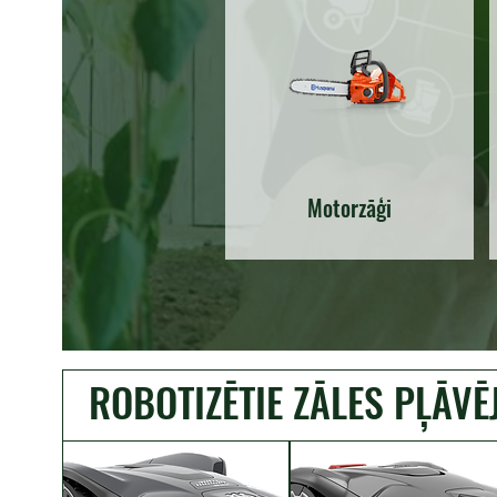
Motorzāģi
ROBOTIZĒTIE ZĀLES PĻĀVĒJ