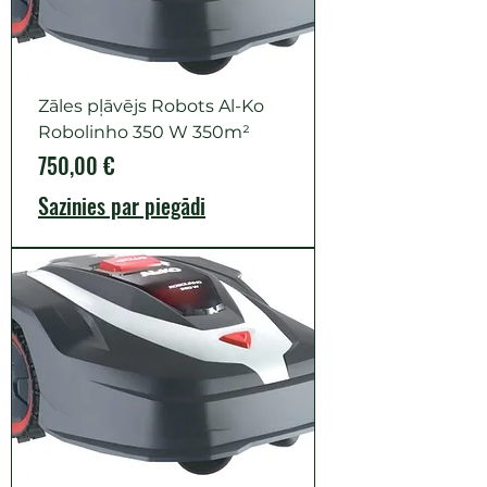
Zāles pļāvējs Robots Al-Ko
Robolinho 350 W 350m²
Cena
750,00 €
Sazinies par piegādi