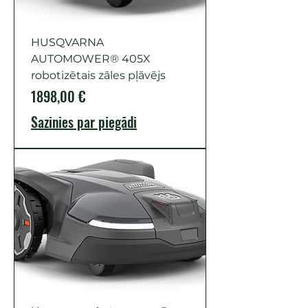
HUSQVARNA
AUTOMOWER® 405X
robotizētais zāles pļāvējs
Cena
1898,00 €
Sazinies par piegādi