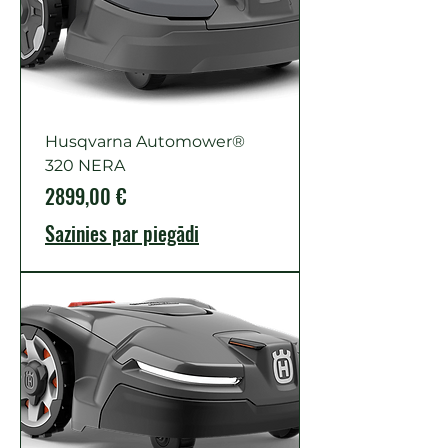
Husqvarna Automower®
320 NERA
Cena
2899,00 €
Sazinies par piegādi