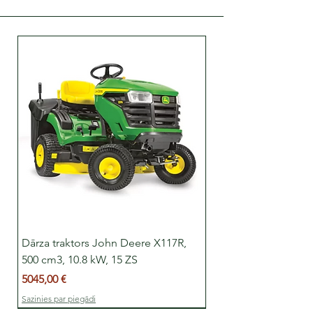
Dārza traktors John Deere X117R,
500 cm3, 10.8 kW, 15 ZS
Cena
5045,00 €
Sazinies par piegādi