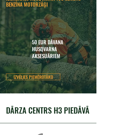
BENZĪNA MOTORZĀĢI
50 EUR DĀVANA
HUSQVARNA
AKSESUĀRIEM
IZVĒLIES PIEMĒROTĀKO
DĀRZA CENTRS H3 PIEDĀVĀ