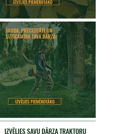
IZVĒLIES PIEMĒROTĀKO
JAUDA, PRECIZITĀTE UN
UZTICAMĪBA TAVĀ DĀRZĀ!
IZVĒLIES PIEMĒROTĀKO
IZVĒLIES SAVU DĀRZA TRAKTORU