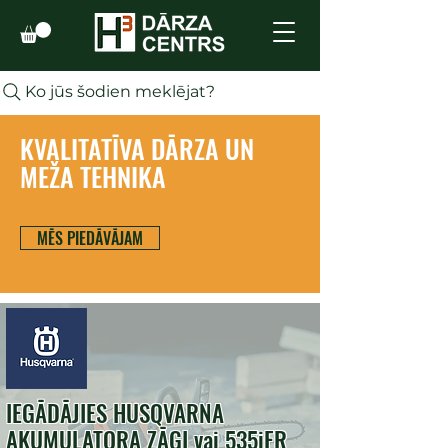
Ko jūs šodien meklējat?
KVALITATĪVA DĀRZA UN
MEŽA TEHNIKA
MĒS PIEDĀVĀJAM
IEGĀDĀJIES HUSQVARNA
AKUMULATORA ZĀĢI vai 535iFR