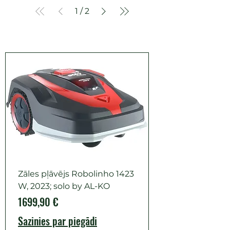
1
/
2
Zāles pļāvējs Robolinho 1423
W, 2023; solo by AL-KO
Cena
1699,90 €
Sazinies par piegādi