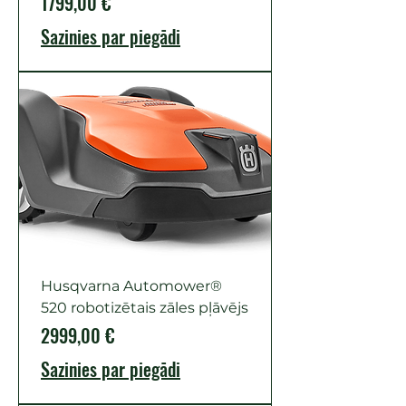
Cena
1799,00 €
Sazinies par piegādi
Husqvarna Automower®
520 robotizētais zāles pļāvējs
Cena
2999,00 €
Sazinies par piegādi