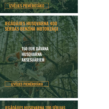
IZVĒLIES PIEMĒROTĀKO
IEGĀDĀJIES HUSQVARNA 400
SĒRIJAS BENZĪNA MOTORZĀĢI
150 EUR DĀVANA
HUSQVARNA
AKSESUĀRIEM
IZVĒLIES PIEMĒROTĀKO
IEGĀDĀJIES HUSQVARNA 100 SĒRIJAS