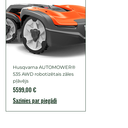
Husqvarna AUTOMOWER®
535 AWD robotizētais zāles
pļāvējs
Cena
5599,00 €
Sazinies par piegādi