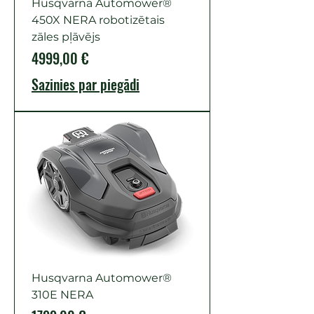
Husqvarna Automower®
450X NERA robotizētais
zāles pļāvējs
Cena
4999,00 €
Sazinies par piegādi
Husqvarna Automower®
310E NERA