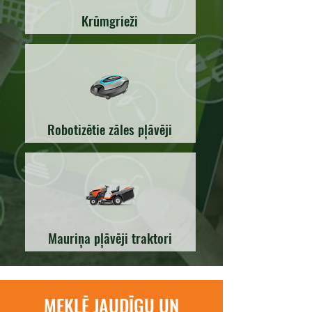
Krūmgrieži
Robotizētie zāles pļāvēji
Mauriņa pļāvēji traktori
MEKLĒ JAUDĪGU UN