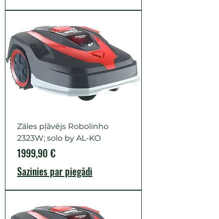
Zāles pļāvējs Robolinho
2323W; solo by AL-KO
Cena
1999,90 €
Sazinies par piegādi