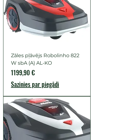
Zāles pļāvējs Robolinho 822
W sbA (A) AL-KO
Cena
1199,90 €
Sazinies par piegādi