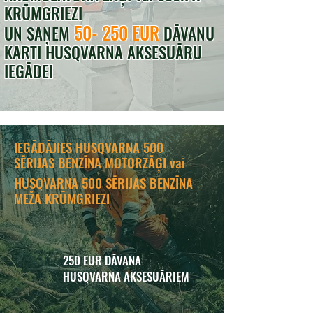
KRŪMGRIEZI
50- 250 EUR
UN SAŅEM
DĀVANU
KARTI HUSQVARNA AKSESUĀRU
IEGĀDEI
IEGĀDĀJIES HUSQVARNA 500
SĒRIJAS BENZĪNA MOTORZĀĢI vai
HUSQVARNA 500 SĒRIJAS BENZĪNA
MEŽA KRŪMGRIEZI
250 EUR DĀVANA
HUSQVARNA AKSESUĀRIEM