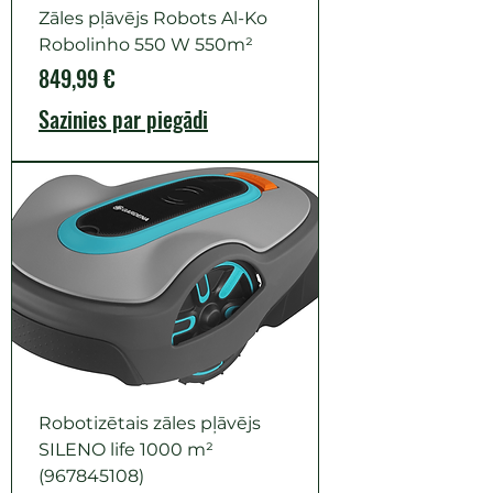
Zāles pļāvējs Robots Al-Ko
Robolinho 550 W 550m²
Cena
849,99 €
Sazinies par piegādi
Robotizētais zāles pļāvējs
SILENO life 1000 m²
(967845108)