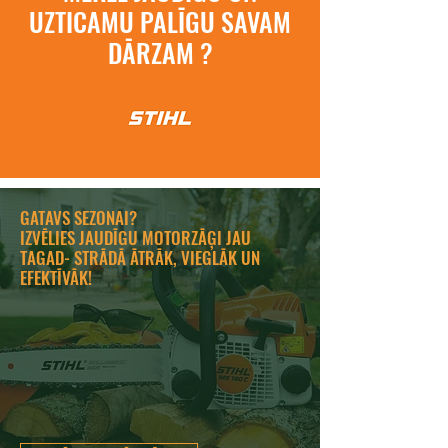
UZTICAMU PALĪGU SAVAM
DĀRZAM ?
GATAVS SEZONAI?
IZVĒLIES JAUDĪGU MOTORZĀĢI JAU
TAGAD- STRĀDĀ ĀTRĀK, VIEGLĀK UN
EFEKTĪVĀK!