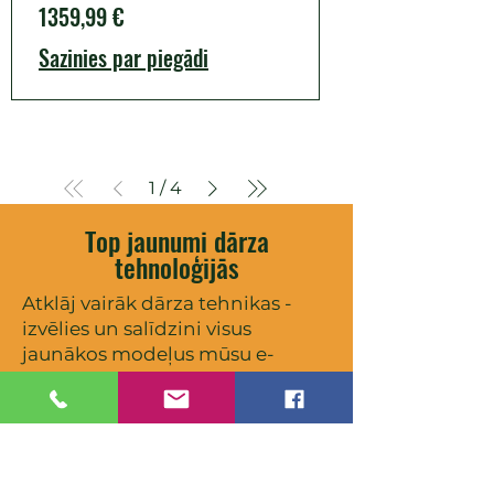
Cena
1359,99 €
Sazinies par piegādi
1
/
4
Top jaunumi dārza
tehnoloģijās
Atklāj vairāk dārza tehnikas -
izvēlies un salīdzini visus
jaunākos modeļus mūsu e-
veikalā vai saņem profesionālu
konsultāciju veikalā Jūrmalā!
Husqvarna akumulatora ķēdes